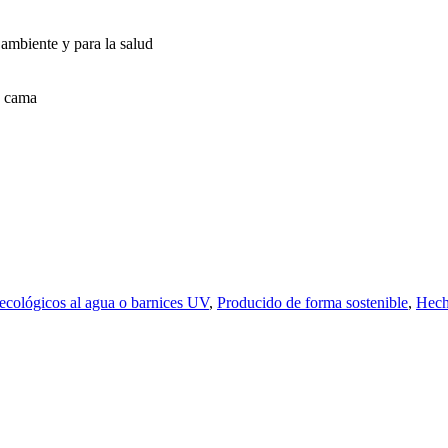
ambiente y para la salud
a cama
ecológicos al agua o barnices UV
,
Producido de forma sostenible
,
Hech