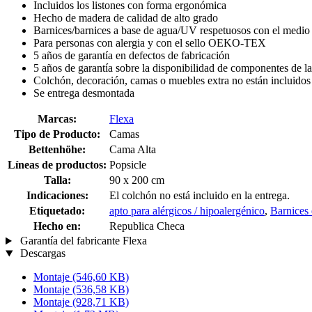
Incluidos los listones con forma ergonómica
Hecho de madera de calidad de alto grado
Barnices/barnices a base de agua/UV respetuosos con el medio 
Para personas con alergia y con el sello OEKO-TEX
5 años de garantía en defectos de fabricación
5 años de garantía sobre la disponibilidad de componentes de l
Colchón, decoración, camas o muebles extra no están incluidos
Se entrega desmontada
Marcas:
Flexa
Tipo de Producto:
Camas
Bettenhöhe:
Cama Alta
Líneas de productos:
Popsicle
Talla:
90 x 200 cm
Indicaciones:
El colchón no está incluido en la entrega.
Etiquetado:
apto para alérgicos / hipoalergénico
,
Barnices 
Hecho en:
Republica Checa
Garantía del fabricante Flexa
Descargas
Montaje
(546,60 KB)
Montaje
(536,58 KB)
Montaje
(928,71 KB)