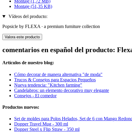
Montaje
(1,72 MB)
Montaje
(51,35 KB)
Vídeos del producto:
Popsicle by FLEXA ∙ a premium furniture collection
Valora este producto
comentarios en español del producto: Fl
Artículos de nuestro blog:
Cómo decorar de manera alternativa "de moda"
Trucos & Consejos para Espacios Pequeños
Nueva tendencia: "Kitchen farming"
Candelabros: un elemento decorativo muy elegante
Consejos - El comedor
Productos nuevos:
Set de moldes para Polos Helados, Set de 6 con Mango Redon
Dopper Travel Mug - 300 ml
Dopper Steel x Flip Straw - 350 ml