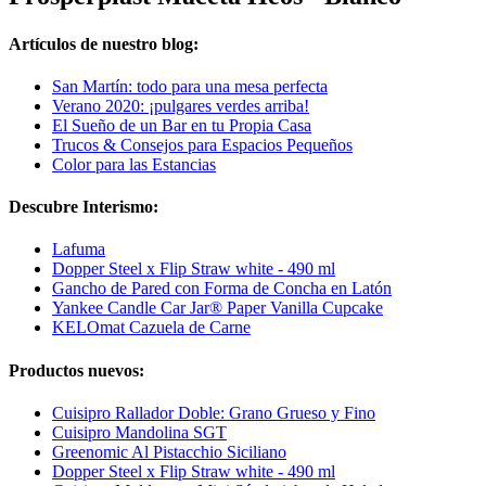
Artículos de nuestro blog:
San Martín: todo para una mesa perfecta
Verano 2020: ¡pulgares verdes arriba!
El Sueño de un Bar en tu Propia Casa
Trucos & Consejos para Espacios Pequeños
Color para las Estancias
Descubre Interismo:
Lafuma
Dopper Steel x Flip Straw white - 490 ml
Gancho de Pared con Forma de Concha en Latón
Yankee Candle Car Jar® Paper Vanilla Cupcake
KELOmat Cazuela de Carne
Productos nuevos:
Cuisipro Rallador Doble: Grano Grueso y Fino
Cuisipro Mandolina SGT
Greenomic Al Pistacchio Siciliano
Dopper Steel x Flip Straw white - 490 ml