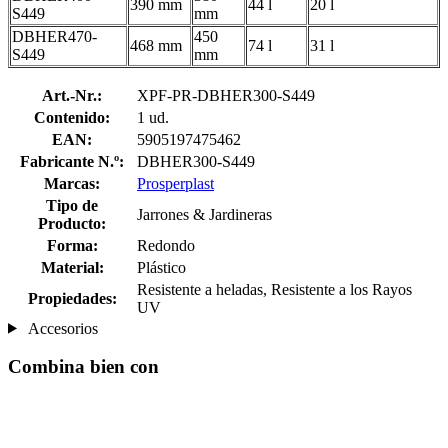
390 mm
44 l
20 l
S449
mm
DBHER470-
450
468 mm
74 l
31 l
S449
mm
Art.-Nr.:
XPF-PR-DBHER300-S449
Contenido:
1 ud.
EAN:
5905197475462
Fabricante N.º:
DBHER300-S449
Marcas:
Prosperplast
Tipo de
Jarrones & Jardineras
Producto:
Forma:
Redondo
Material:
Plástico
Resistente a heladas, Resistente a los Rayos
Propiedades:
UV
Accesorios
Combina bien con