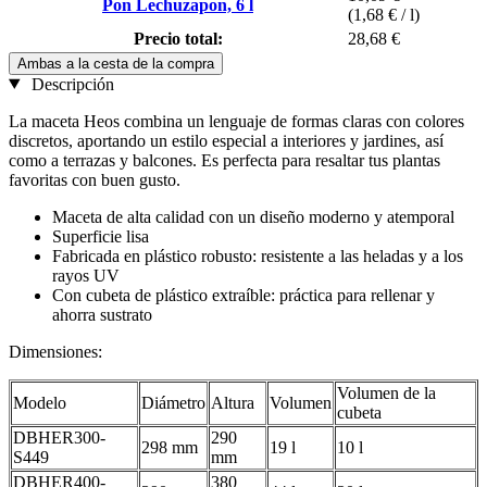
Pon Lechuzapon, 6 l
(1,68 € / l)
Precio total:
28,68 €
Ambas a la cesta de la compra
Descripción
La maceta Heos combina un lenguaje de formas claras con colores
discretos, aportando un estilo especial a interiores y jardines, así
como a terrazas y balcones. Es perfecta para resaltar tus plantas
favoritas con buen gusto.
Maceta de alta calidad con un diseño moderno y atemporal
Superficie lisa
Fabricada en plástico robusto: resistente a las heladas y a los
rayos UV
Con cubeta de plástico extraíble: práctica para rellenar y
ahorra sustrato
Dimensiones:
Volumen de la
Modelo
Diámetro
Altura
Volumen
cubeta
DBHER300-
290
298 mm
19 l
10 l
S449
mm
DBHER400-
380