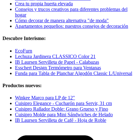
Crea tu propia huerta elevada
Consejos y trucos creativos para diferentes problemas del
hogar
Cómo decorar de manera alternativa "de moda"
Apartamentos pequeños: nuestros consejos de decoración
Descubre Interismo:
EcoFurn
Lechuza Jardinera CLASSICO Color 21
IB Laursen Servilleta de Papel - Calabazas
Esschert Design Termómetro para Ventanas
Funda para Tabla de Planchar Algodón Classic L/Universal
Productos nuevos:
Winkee Marco para LP de 12"
Cuisipro Elegance - Cucharón para Servir, 31 cm
Cuisipro Rallador Doble: Grano Grueso y Fino
Cuisipro Molde para Mini Sándwiches de Helado
IB Laursen Servilleta de Café - Hoja de Roble