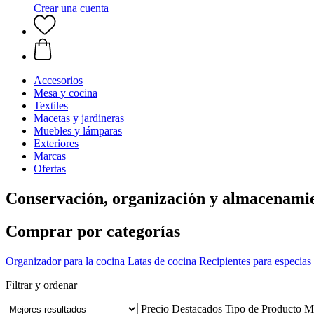
Crear una cuenta
Accesorios
Mesa y cocina
Textiles
Macetas y jardineras
Muebles y lámparas
Exteriores
Marcas
Ofertas
Conservación, organización y almacenamien
Comprar por categorías
Organizador para la cocina
Latas de cocina
Recipientes para especias
Filtrar y ordenar
Precio
Destacados
Tipo de Producto
M