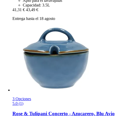
Apto para el lavavajillas
Capacidad: 3.5L
41,31 €
43,49 €
Entrega hasta el 18 agosto
3 Opciones
5.0 (1)
Rose & Tulipani
Concerto -​ Azucarero, Blu Avio