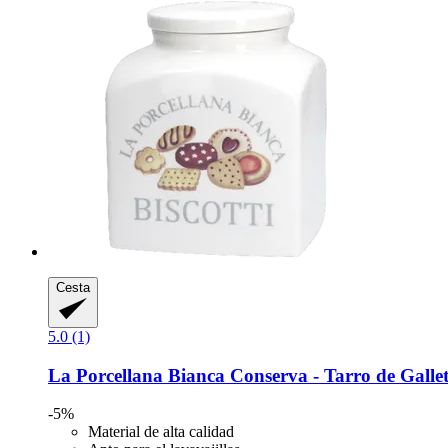
Cesta
5.0 (1)
La Porcellana Bianca
Conserva -​ Tarro de Galle
-5%
Material de alta calidad