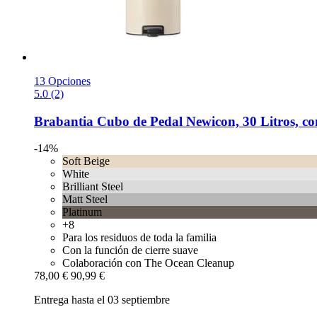
13 Opciones
5.0 (2)
Brabantia
Cubo de Pedal Newicon, 30 Litros, con
-14%
Soft Beige
White
Brilliant Steel
Matt Steel
Platinum
+8
Para los residuos de toda la familia
Con la función de cierre suave
Colaboración con The Ocean Cleanup
78,00 €
90,99 €
Entrega hasta el 03 septiembre