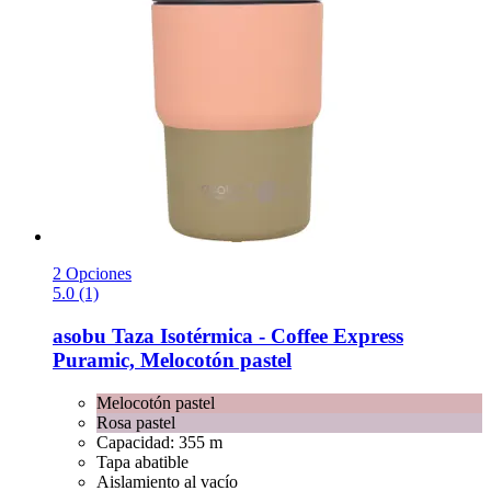
2 Opciones
5.0 (1)
asobu
Taza Isotérmica -​ Coffee Express
Puramic, Melocotón pastel
Melocotón pastel
Rosa pastel
Capacidad: 355 m
Tapa abatible
Aislamiento al vacío